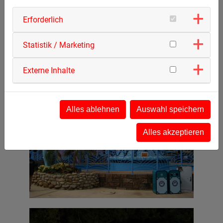
Erforderlich
Statistik / Marketing
Externe Inhalte
Alles ablehnen
Auswahl speichern
Flying Gondolas 16
Alles akzeptieren