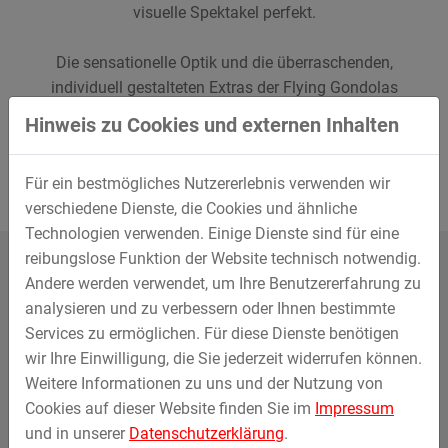
visuelle Spektakel perfekt.
Die sensationelle Optik und die überraschenden,
individuell gestalteten Extras der Flying Gondolas
überzeugen natürlich nicht nur mit unserem Nautilus
Hinweis zu Cookies und externen Inhalten
Thema samt Kraken, sondern auch in jedem anderen
Design, gerne nach Kundenwunsch.
Für ein bestmögliches Nutzererlebnis verwenden wir
verschiedene Dienste, die Cookies und ähnliche
Technologien verwenden. Einige Dienste sind für eine
reibungslose Funktion der Website technisch notwendig.
Andere werden verwendet, um Ihre Benutzererfahrung zu
analysieren und zu verbessern oder Ihnen bestimmte
Services zu ermöglichen. Für diese Dienste benötigen
wir Ihre Einwilligung, die Sie jederzeit widerrufen können.
Weitere Informationen zu uns und der Nutzung von
Cookies auf dieser Website finden Sie im
Impressum
und in unserer
Datenschutzerklärung
.
Flying Gondolas 12