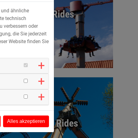
s und ähnliche
Fun Rides
te technisch
u verbessern oder
ung, die Sie jederzeit
ser Website finden Sie
Major Rides
Alles akzeptieren