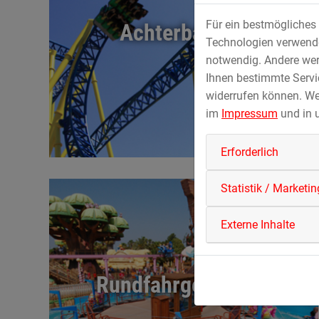
Für ein bestmögliches 
Achterbahnen
Technologien verwenden
notwendig. Andere wer
Ihnen bestimmte Servic
widerrufen können. We
im
Impressum
und in 
Erforderlich
Statistik / Marketin
Externe Inhalte
Rundfahrgeschäfte