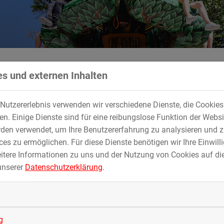
s und externen Inhalten
Nutzererlebnis verwenden wir verschiedene Dienste, die Cookie
. Einige Dienste sind für eine reibungslose Funktion der Websi
den verwendet, um Ihre Benutzererfahrung zu analysieren und z
es zu ermöglichen. Für diese Dienste benötigen wir Ihre Einwillig
itere Informationen zu uns und der Nutzung von Cookies auf die
haltigkeit in nahezu allen Branchen zunehmend an Bedeutung. 
unserer
Datenschutzerklärung
.
alten werden können, damit sie sowohl den ZIERER Unternehmens
ten, sind ganzheitliche Lösungsansätze gefordert, die es ermögl
g