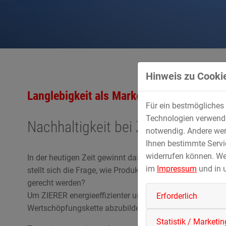
Hinweis zu Cookie
Langlebigkeit als Markenzeichen
Für ein bestmögliches 
Technologien verwenden
Nachhaltigkeit bei ZIERER
notwendig. Andere wer
Ihnen bestimmte Servic
widerrufen können. We
In der heutigen Zeit gewinnt das Bewusstsein für Nach
im
Impressum
und in 
stellt sich die Frage, wie Produkte und Prozesse gest
gerecht werden?
Um ZIERER energieeffizienter und nachhaltiger zu gestal
Erforderlich
Wertschöpfungskette abzubilden und zu optimieren.
Statistik / Marketin