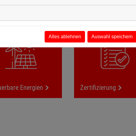
utzt ZIERER Möglichkeiten aus, Nachhaltigkeit zu fördern und v
Erneuerbare Energien
Zertif
Alles ablehnen
Auswahl speichern
uerbare Energien
Zertifizierung