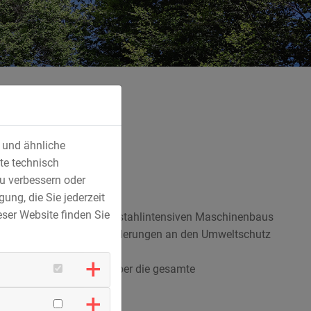
s und ähnliche
te technisch
u verbessern oder
ung, die Sie jederzeit
ser Website finden Sie
Besonders im Bereich des stahlintensiven Maschinenbaus
zielen als auch den Anforderungen an den Umweltschutz
ichen, Energieeffizienz über die gesamte