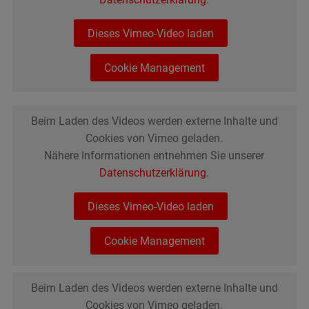
Dieses Vimeo-Video laden
Cookie Management
Beim Laden des Videos werden externe Inhalte und
Cookies von Vimeo geladen.
Nähere Informationen entnehmen Sie unserer
Datenschutzerklärung
.
Dieses Vimeo-Video laden
Cookie Management
Beim Laden des Videos werden externe Inhalte und
Cookies von Vimeo geladen.