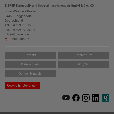
ZIERER Karussell- und Spezialmaschinenbau GmbH & Co. KG
Josef-Wallner-Straße 5
94469 Deggendorf
Deutschland
Tel.:
+49 991 9106-0
Fax: +49 991 9106-84
info(at)zierer.com
Datenschutz
Kontakt
Impressum
Datenschutz
AGB/AEB
Gender-Hinweis
Cookie-Einstellungen