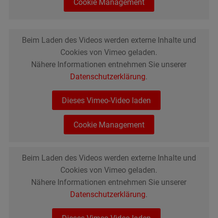
Cookie Management
Beim Laden des Videos werden externe Inhalte und
Cookies von Vimeo geladen.
Nähere Informationen entnehmen Sie unserer
Datenschutzerklärung
.
Dieses Vimeo-Video laden
Cookie Management
Beim Laden des Videos werden externe Inhalte und
Cookies von Vimeo geladen.
Nähere Informationen entnehmen Sie unserer
Datenschutzerklärung
.