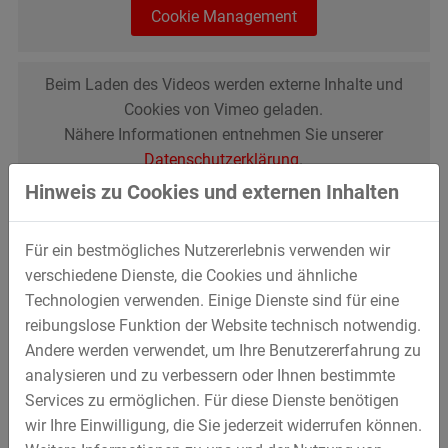
Cookie Management
Beim Laden des Videos werden externe Inhalte und
Cookies von Vimeo geladen.
Nähere Informationen entnehmen Sie unserer
Datenschutzerklärung
.
Hinweis zu Cookies und externen Inhalten
Dieses Vimeo-Video laden
Für ein bestmögliches Nutzererlebnis verwenden wir
Cookie Management
verschiedene Dienste, die Cookies und ähnliche
Technologien verwenden. Einige Dienste sind für eine
reibungslose Funktion der Website technisch notwendig.
Beim Laden des Videos werden externe Inhalte und
Andere werden verwendet, um Ihre Benutzererfahrung zu
Cookies von Vimeo geladen.
analysieren und zu verbessern oder Ihnen bestimmte
Nähere Informationen entnehmen Sie unserer
Services zu ermöglichen. Für diese Dienste benötigen
Datenschutzerklärung
.
wir Ihre Einwilligung, die Sie jederzeit widerrufen können.