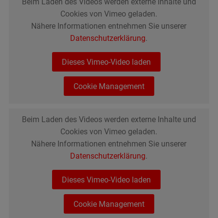
Beim Laden des Videos werden externe Inhalte und
Cookies von Vimeo geladen.
Nähere Informationen entnehmen Sie unserer
Datenschutzerklärung
.
Dieses Vimeo-Video laden
Cookie Management
Beim Laden des Videos werden externe Inhalte und
Cookies von Vimeo geladen.
Nähere Informationen entnehmen Sie unserer
Datenschutzerklärung
.
Dieses Vimeo-Video laden
Cookie Management