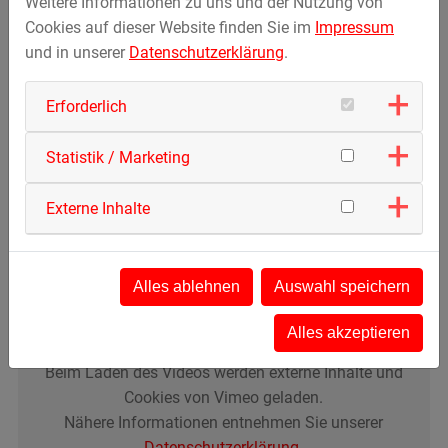
Weitere Informationen zu uns und der Nutzung von
Dieses Vimeo-Video laden
Cookies auf dieser Website finden Sie im
Impressum
und in unserer
Datenschutzerklärung
.
Cookie Management
Erforderlich
Beim Laden des Videos werden externe Inhalte und
Cookies von Vimeo geladen.
Statistik / Marketing
Nähere Informationen entnehmen Sie unserer
Datenschutzerklärung
.
Externe Inhalte
Dieses Vimeo-Video laden
Alles ablehnen
Auswahl speichern
Cookie Management
Alles akzeptieren
Beim Laden des Videos werden externe Inhalte und
Cookies von Vimeo geladen.
Nähere Informationen entnehmen Sie unserer
Datenschutzerklärung
.