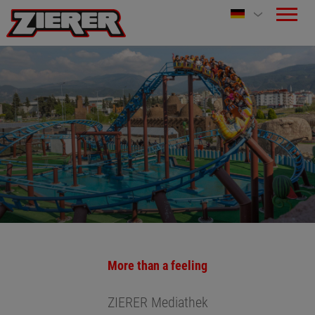
More than a feeling
ZIERER Mediathek