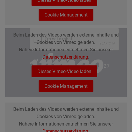
Dieses Vimeo-Video laden
Cookie Management
Beim Laden des Videos werden externe Inhalte und
Cookies von Vimeo geladen.
Nähere Informationen entnehmen Sie unserer
Datenschutzerklärung
.
Dieses Vimeo-Video laden
Cookie Management
Beim Laden des Videos werden externe Inhalte und
Cookies von Vimeo geladen.
Nähere Informationen entnehmen Sie unserer
Datenschutzerklärung
.