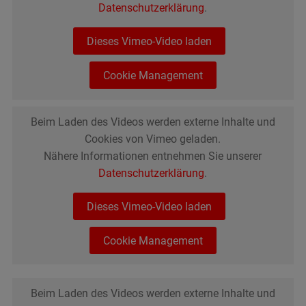
Datenschutzerklärung
.
Dieses Vimeo-Video laden
Cookie Management
Beim Laden des Videos werden externe Inhalte und
Cookies von Vimeo geladen.
Nähere Informationen entnehmen Sie unserer
Datenschutzerklärung
.
Dieses Vimeo-Video laden
Cookie Management
Beim Laden des Videos werden externe Inhalte und