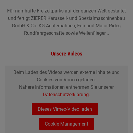
Für namhafte Freizeitparks auf der ganzen Welt gestaltet
und fertigt ZIERER Karussell- und Spezialmaschinenbau
GmbH & Co. KG Achterbahnen, Fun und Major Rides,
Rundfahrgeschäfte sowie Wellenflieger...
Unsere Videos
Beim Laden des Videos werden externe Inhalte und
Cookies von Vimeo geladen.
Nähere Informationen entnehmen Sie unserer
Datenschutzerklärung
.
Dieses Vimeo-Video laden
Cookie Management