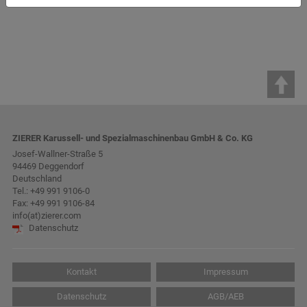
ZIERER Karussell- und Spezialmaschinenbau GmbH & Co. KG
Josef-Wallner-Straße 5
94469 Deggendorf
Deutschland
Tel.:
+49 991 9106-0
Fax: +49 991 9106-84
info(at)zierer.com
Datenschutz
Kontakt
Impressum
Datenschutz
AGB/AEB