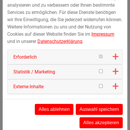
Kunden auf der ganzen Welt
, wie SeaWorld Parks &
analysieren und zu verbessern oder Ihnen bestimmte
Entertainment, Universal Studios Orlando und Japan,
Services zu ermöglichen. Für diese Dienste benötigen
Disneyland Kalifornien, Chimelong Group und OCT China,
wir Ihre Einwilligung, die Sie jederzeit widerrufen können.
Europa Park Deutschland und Merlin Entertainments
Weitere Informationen zu uns und der Nutzung von
Group weltweit, PortAventura Spanien, Plopsaland in
Cookies auf dieser Website finden Sie im
Impressum
Belgien und den Niederlanden sowie Liseberg Schweden.
und in unserer
Datenschutzerklärung
.
Erforderlich
Statistik / Marketing
Externe Inhalte
Alles ablehnen
Auswahl speichern
Alles akzeptieren