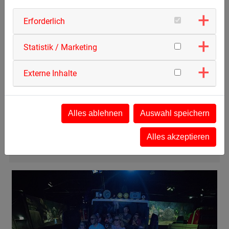
des ersten Advanced Dark Ride "Ghostbuster 5D" im
Erforderlich
Heide Park, Deutschland
Statistik / Marketing
Beim Laden des Videos werden externe Inhalte und
Cookies von Vimeo geladen.
Externe Inhalte
Nähere Informationen entnehmen Sie unserer
Datenschutzerklärung
.
Alles ablehnen
Auswahl speichern
Dieses Vimeo-Video laden
Alles akzeptieren
Cookie Management