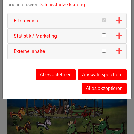
und in unserer
Datenschutzerklärung
.
Erforderlich
Statistik / Marketing
Externe Inhalte
Alles ablehnen
Auswahl speichern
Alles akzeptieren