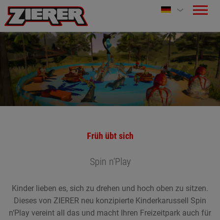
Früh übt sich
Spin n‘Play
Kinder lieben es, sich zu drehen und hoch oben zu sitzen.
Dieses von ZIERER neu konzipierte Kinderkarussell Spin
n‘Play vereint all das und macht Ihren Freizeitpark auch für