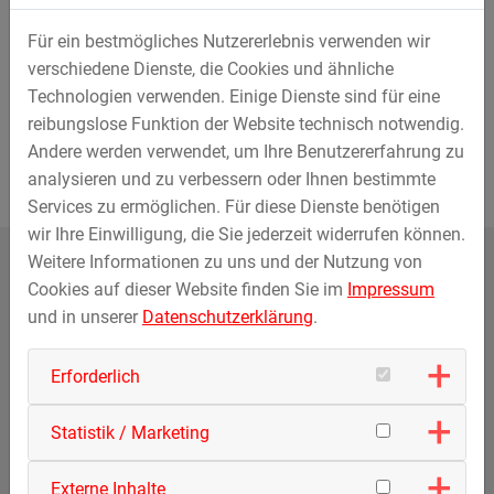
ihn jedoch auf keinen Fall. Ob als Palme, Leuchtturm,
Für ein bestmögliches Nutzererlebnis verwenden wir
chinesische Laterne oder im Design Ihrer Wahl – der
verschiedene Dienste, die Cookies und ähnliche
Familienfreifallturm ist ein absoluter Hingucker. Die
Technologien verwenden. Einige Dienste sind für eine
perfekte Mischung aus kleinem Adrenalinkick und großem
reibungslose Funktion der Website technisch notwendig.
Spaß, nicht nur für die Fahrgäste, sondern auch für die
Andere werden verwendet, um Ihre Benutzererfahrung zu
Zuschauer.
analysieren und zu verbessern oder Ihnen bestimmte
Services zu ermöglichen. Für diese Dienste benötigen
wir Ihre Einwilligung, die Sie jederzeit widerrufen können.
Weitere Informationen zu uns und der Nutzung von
Cookies auf dieser Website finden Sie im
Impressum
und in unserer
Datenschutzerklärung
.
Erforderlich
Statistik / Marketing
Familienfreifallturm
Externe Inhalte