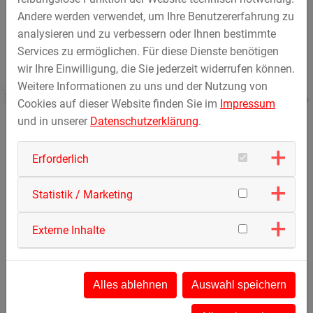
20 Personen/Zug
Andere werden verwendet, um Ihre Benutzererfahrung zu
pph: 820
analysieren und zu verbessern oder Ihnen bestimmte
Services zu ermöglichen. Für diese Dienste benötigen
wir Ihre Einwilligung, die Sie jederzeit widerrufen können.
Weitere Informationen zu uns und der Nutzung von
Cookies auf dieser Website finden Sie im
Impressum
und in unserer
Datenschutzerklärung
.
Erforderlich
Impressionen
Statistik / Marketing
Externe Inhalte
Beim Laden des Videos werden externe Inhalte und
Cookies von Vimeo geladen.
Nähere Informationen entnehmen Sie unserer
Datenschutzerklärung
.
Alles ablehnen
Auswahl speichern