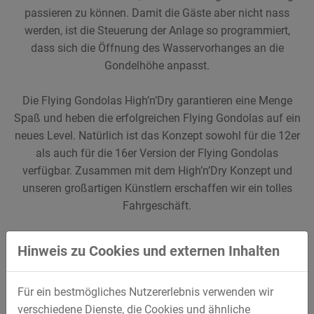
passieren zu können. Damit die Gäste aber nicht nass
werden, ist die Steuerung der Anlage so programmiert,
dass sich die Öffnung des Wasservorhanges an die
Gondelhöhe anpasst.
Die Flying Gondolas High’n’Dry garantieren eine Menge
Spaß und heben die erfolgreichen Flying Gondolas auf ein
neues Level. Natürlich ist das Konzept sowohl für die 12er
als auch für die 16er Version der Flying Gondolas
verfügbar. Zusammen mit dem High’n’Dry Konzept und
unseren großartigen Künstlern erschaffen wir ein tolles
Fahrgeschäft.
Hinweis zu Cookies und externen Inhalten
Impressionen
Für ein bestmögliches Nutzererlebnis verwenden wir
verschiedene Dienste, die Cookies und ähnliche