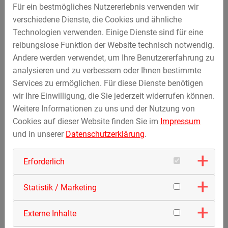
Bahn. Sobald der Hebel betätigt wird, bewegen sich die
Für ein bestmögliches Nutzererlebnis verwenden wir
Räder frei und erzeugen eine aufregende Driftbewegung,
verschiedene Dienste, die Cookies und ähnliche
die für breites Grinsen und Fahrfreude sorgen.
Technologien verwenden. Einige Dienste sind für eine
reibungslose Funktion der Website technisch notwendig.
Das Ergebnis ist eine spannende, leicht zu bedienende
Andere werden verwendet, um Ihre Benutzererfahrung zu
Attraktion, die Spaß, Dynamik und Interaktion auf
analysieren und zu verbessern oder Ihnen bestimmte
einzigartige Weise verbindet.
Services zu ermöglichen. Für diese Dienste benötigen
Vielen Dank an Atsushi Daimon, Geschäftsführer und
wir Ihre Einwilligung, die Sie jederzeit widerrufen können.
Präsident der Sanoyas Rides Corporation, sowie an den
Weitere Informationen zu uns und der Nutzung von
Tobu Zoo
Cookies auf dieser Website finden Sie im
Impressum
für die großartige Zusammenarbeit bei diesem
und in unserer
Datenschutzerklärung
.
wunderschönen Projekt.
Erforderlich
Statistik / Marketing
Externe Inhalte