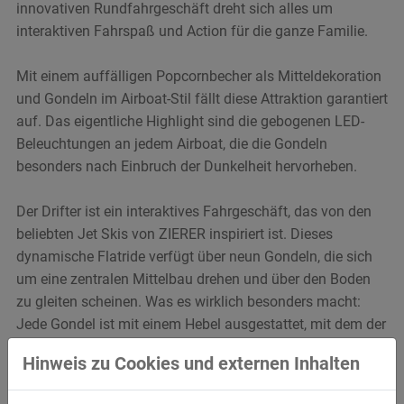
innovativen Rundfahrgeschäft dreht sich alles um
interaktiven Fahrspaß und Action für die ganze Familie.
Mit einem auffälligen Popcornbecher als Mitteldekoration
und Gondeln im Airboat-Stil fällt diese Attraktion garantiert
auf. Das eigentliche Highlight sind die gebogenen LED-
Beleuchtungen an jedem Airboat, die die Gondeln
besonders nach Einbruch der Dunkelheit hervorheben.
Der Drifter ist ein interaktives Fahrgeschäft, das von den
beliebten Jet Skis von ZIERER inspiriert ist. Dieses
dynamische Flatride verfügt über neun Gondeln, die sich
um eine zentralen Mittelbau drehen und über den Boden
zu gleiten scheinen. Was es wirklich besonders macht:
Jede Gondel ist mit einem Hebel ausgestattet, mit dem der
Fahrgast die Kontrolle übernimmt.
Hinweis zu Cookies und externen Inhalten
In ihrer Standardposition folgt die Gondel einer festen