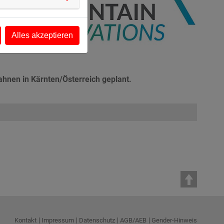
Alles akzeptieren
hnen in Kärnten/Österreich geplant.
Kontakt
Impressum
Datenschutz
AGB/AEB
Gender-Hinweis