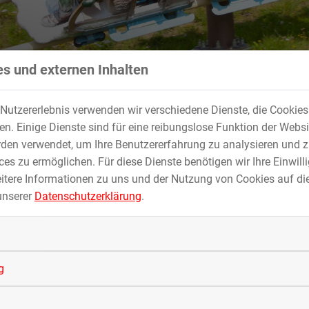
s und externen Inhalten
Nutzererlebnis verwenden wir verschiedene Dienste, die Cookie
. Einige Dienste sind für eine reibungslose Funktion der Websi
den verwendet, um Ihre Benutzererfahrung zu analysieren und z
es zu ermöglichen. Für diese Dienste benötigen wir Ihre Einwillig
 und Hanglagen
itere Informationen zu uns und der Nutzung von Cookies auf die
unserer
Datenschutzerklärung
.
Neugründung der beiden Firmen Stahl-Hacksteiner-Metall Gmb
ssell- und Spezialmaschinenbau GmbH & Co. KG, Deggendorf.
en Fahr- und Sportgeräten der Sommerbelebung am Berg.
g
es
ROLLBOB©
, einer schienengeführten, ganzjährig nutzbaren
d umgesetzt wurde. Der Vorteil der Bahn ist, dass die Gäste in