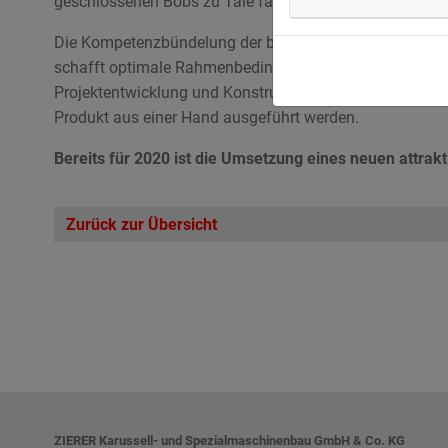
geschlossenen Bobs zu Tale fahren – anstatt wie bisher
Die Kompetenzbündelung der beiden Unternehmen Stahl-
schafft optimale Rahmenbedingungen hinsichtlich Lagerh
Projektentwicklung und Konstruktion. So können auch ne
Produkt aus einer Hand ausgeführt werden.
Bereits für 2020 ist die Umsetzung eines neuen attra
Zurück zur Übersicht
ZIERER Karussell- und Spezialmaschinenbau GmbH & Co. KG