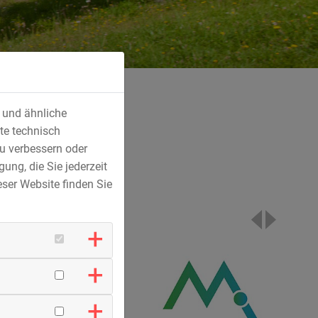
s und ähnliche
te technisch
u verbessern oder
ung, die Sie jederzeit
ser Website finden Sie
H