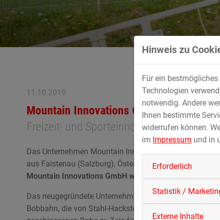
Hinweis zu Cookie
Für ein bestmögliches 
Technologien verwenden
11.10.2019
notwendig. Andere wer
Mountain Innovations GmbH
Ihnen bestimmte Servic
Freizeit- und Sporteinrichtungen in Berg-
widerrufen können. We
im
Impressum
und in 
Das Unternehmen Mountain Innovations GmbH ist eine 
aus Faistenau (Salzburg), Österreich und ZIERER Karu
Erforderlich
Mountain Innovations GmbH widmet sich mit neuartig
Statistik / Marketin
Das neugegründete Unternehmen ist nun Eigentümer d
Bobbahn, die von Stahl-Hacksteiner-Metall entwickelt un
Externe Inhalte