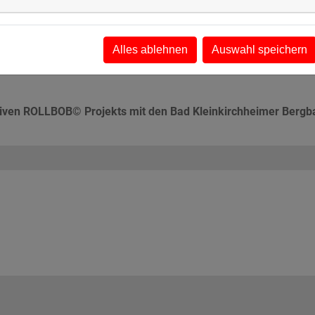
 üblich – auf Rodeln.
Hacksteiner-Metall und ZIERER in der Mountain Innovations
altung, Service, Wartung, internationalem Vertrieb sowie
Alles ablehnen
Auswahl speichern
ue Sport- und Freizeitanlagen von der Idee bis zum fertigen
ktiven ROLLBOB© Projekts mit den Bad Kleinkirchheimer Bergba